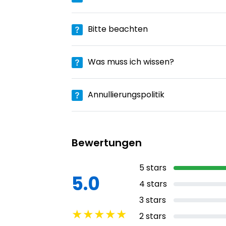
Bitte beachten
Was muss ich wissen?
Annullierungspolitik
Bewertungen
5
stars
5.0
4
stars
3
stars
★
★
★
★
★
2
stars