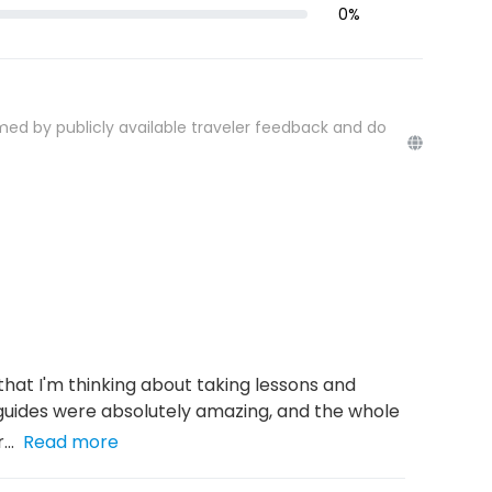
0
%
med by publicly available traveler feedback and do
that I'm thinking about taking lessons and
guides were absolutely amazing, and the whole
..
Read more