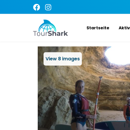
Startseite
Akti
View
8
images