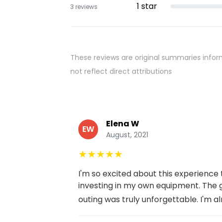
1
star
3
reviews
These reviews are original summaries infor
not reflect direct attributions
Elena W
EW
August, 2021
★
★
★
★
★
I'm so excited about this experience 
investing in my own equipment. The 
outing was truly unforgettable. I'm alr.