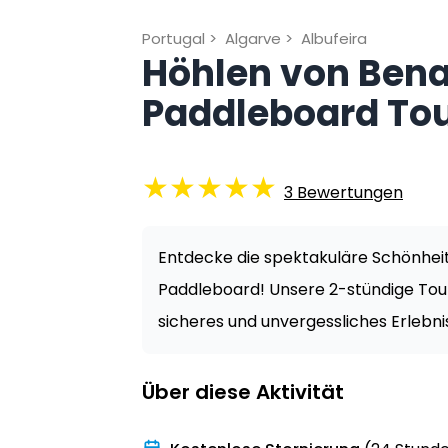
Portugal
>
Algarve
>
Albufeira
Höhlen von Bena
Paddleboard To
★
★
★
★
★
3
Bewertungen
Entdecke die spektakuläre Schönhei
Paddleboard! Unsere 2-stündige Tour
sicheres und unvergessliches Erlebni
Über diese Aktivität