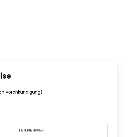
g
ise
en Vorankündigung)
TEILNEHMER