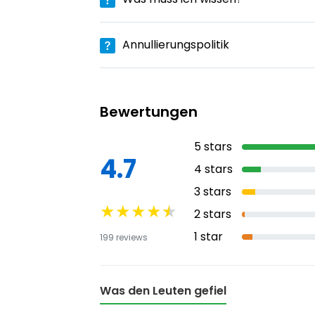
Annullierungspolitik
Bewertungen
5
stars
4.7
4
stars
3
stars
★
★
★
★
★
2
stars
1
star
199
reviews
Was den Leuten gefiel