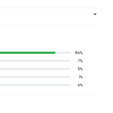
84
%
7
%
5
%
1
%
4
%