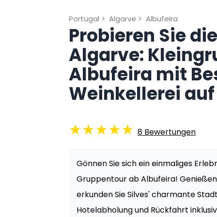
Portugal
>
Algarve
>
Albufeira
Probieren Sie di
Algarve: Kleing
Albufeira mit Be
Weinkellerei au
★
★
★
★
★
8
Bewertungen
Gönnen Sie sich ein einmaliges Erleb
Gruppentour ab Albufeira! Genießen 
erkunden Sie Silves' charmante Stadt
Hotelabholung und Rückfahrt inklusiv