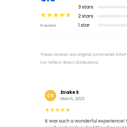
3
stars
★
★
★
★
★
2
stars
1
star
8
reviews
These reviews are original summaries infor
not reflect direct attributions
Drake S
DS
March, 2023
★
★
★
★
★
It was such a wonderful experience!