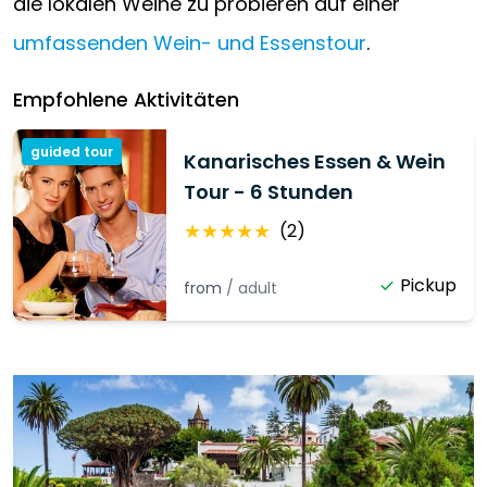
die lokalen Weine zu probieren auf einer
umfassenden Wein- und Essenstour
.
Empfohlene Aktivitäten
guided tour
Kanarisches Essen & Wein
Tour - 6 Stunden
★
★
★
★
★
(
2
)
Pickup
from
/
adult