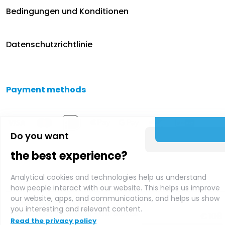
Bedingungen und Konditionen
Datenschutzrichtlinie
Payment methods
Do you want
the best experience?
Analytical cookies and technologies help us understand
how people interact with our website. This helps us improve
our website, apps, and communications, and helps us show
Empfohlene Aktivitäten
you interesting and relevant content.
Entdecken Sie Masca - Garachico
€
108
Read the privacy policy
- Icod: Private Tour