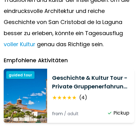
eindrucksvolle Architektur und reiche
Geschichte von San Cristobal de la Laguna
besser zu erleben, könnte ein Tagesausflug
voller Kultur
genau das Richtige sein.
Empfohlene Aktivitäten
guided tour
Geschichte & Kultur Tour -
Private Gruppenerfahrung
inklusive Abholung
★
★
★
★
★
(
4
)
Pickup
from
/
adult