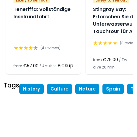
Likely to sell out
Likely to sell out
Teneriffa: Vollständige
Stingray Bay:
Inselrundfahrt
Erforschen Sie di
Unterwasserwund
Tauchtour für An
★
★
★
★
★
(
3
review
★
★
★
★
★
(
4
reviews)
€75.00
from
/
Try
Pickup
€57.00
from
/
Adult
dive 20 min
Tags
History
Culture
Nature
Spain
Te