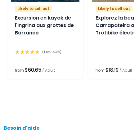
Likely to sell out
Likely to sell out
Excursion en kayak de
Explorez la beau
l'Ingrina aux grottes de
Carrapateira av
Barranco
Trotibike électri
★
★
★
★
★
(
1
reviews)
$60.65
$18.19
from
/
Adult
from
/
Adult
Besoin d'aide