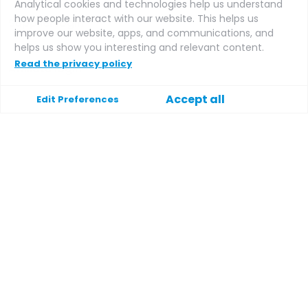
Analytical cookies and technologies help us understand
how people interact with our website. This helps us
Supplier login
improve our website, apps, and communications, and
helps us show you interesting and relevant content.
Read the privacy policy
Affiliate login
Accept all
Edit Preferences
Soutien
Aide
Contactez
Modalités et conditions