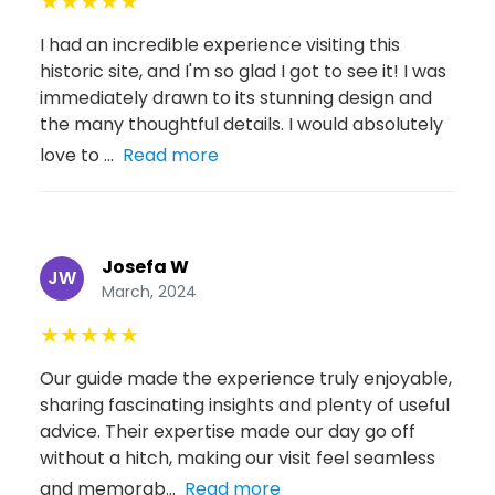
★
★
★
★
★
I had an incredible experience visiting this
historic site, and I'm so glad I got to see it! I was
immediately drawn to its stunning design and
the many thoughtful details. I would absolutely
love to ...
Read more
Josefa W
JW
March, 2024
★
★
★
★
★
Our guide made the experience truly enjoyable,
sharing fascinating insights and plenty of useful
advice. Their expertise made our day go off
without a hitch, making our visit feel seamless
and memorab...
Read more