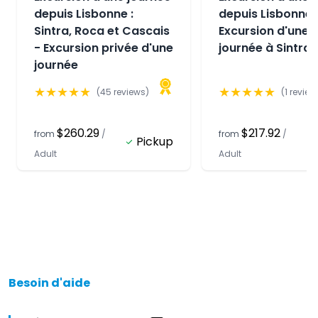
depuis Lisbonne :
depuis Lisbonne :
Sintra, Roca et Cascais
Excursion d'une 
- Excursion privée d'une
journée à Sintra
journée
★
★
★
★
★
★
★
★
★
★
(
45
reviews)
(
1
review
$260.29
$217.92
from
/
from
/
Pickup
Adult
Adult
Besoin d'aide