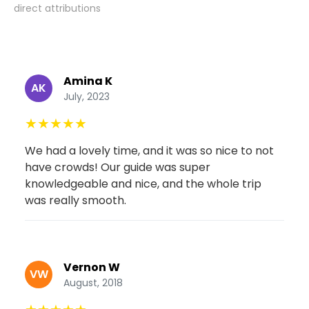
direct attributions
Amina K
AK
July, 2023
★
★
★
★
★
We had a lovely time, and it was so nice to not
have crowds! Our guide was super
knowledgeable and nice, and the whole trip
was really smooth.
Vernon W
VW
August, 2018