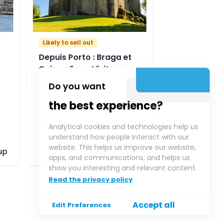
Likely to sell out
Depuis Porto : Braga et
Guimarães - Visite
privée
Do you want
the best experience?
★
★
★
★
★
(
9
reviews)
Analytical cookies and technologies help us
understand how people interact with our
website. This helps us improve our website,
up
$491.52
Pickup
from
/
Adult
apps, and communications, and helps us
show you interesting and relevant content.
Read the privacy policy
Accept all
Edit Preferences