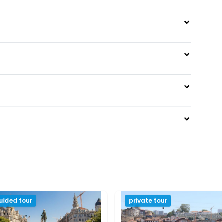
uided tour
private tour