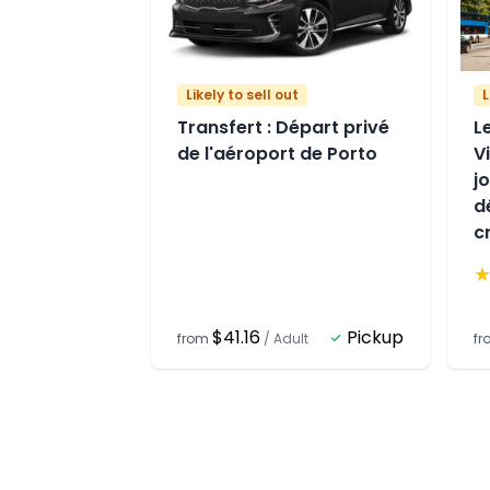
Likely to sell out
L
Transfert : Départ privé
L
de l'aéroport de Porto
Vi
j
d
c
$41.16
Pickup
from
/
Adult
f