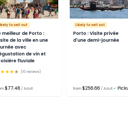
ikely to sell out
Likely to sell out
e meilleur de Porto :
Porto : Visite privée
site de la ville en une
d'une demi-journée
ournée avec
égustation de vin et
roisière fluviale
★
★
★
★
★
(
10
reviews)
$77.48
$256.66
Pick
rom
/
Adult
from
/
Adult