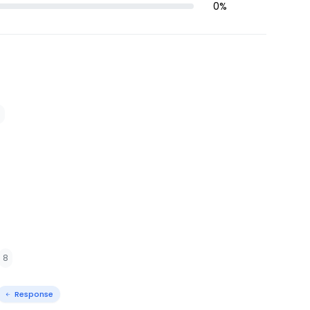
0
%
1
8
Response