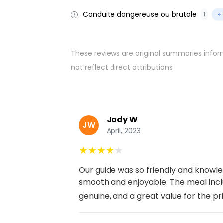
Conduite dangereuse ou brutale
1
These reviews are original summaries infor
not reflect direct attributions
Jody W
JW
April, 2023
★
★
★
★
★
Our guide was so friendly and know
smooth and enjoyable. The meal inclu
genuine, and a great value for the price