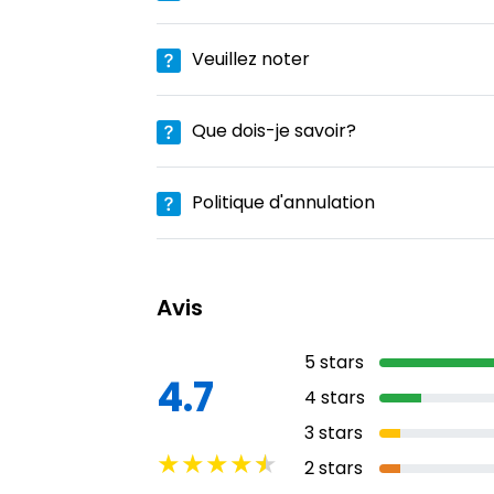
Veuillez noter
Que dois-je savoir?
Politique d'annulation
Avis
5
stars
4.7
4
stars
3
stars
★
★
★
★
★
2
stars