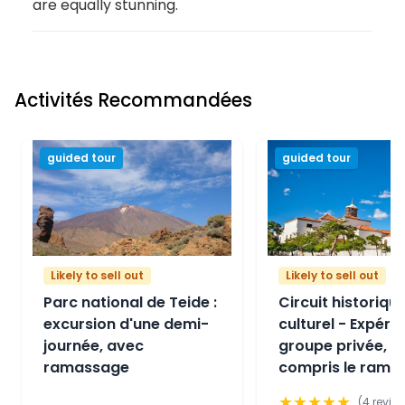
are equally stunning.
Activités Recommandées
guided tour
guided tour
Likely to sell out
Likely to sell out
Parc national de Teide :
Circuit historique
excursion d'une demi-
culturel - Expéri
journée, avec
groupe privée, y
ramassage
compris le rama
★
★
★
★
★
(
4
revie