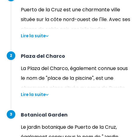
Puerto de la Cruz est une charmante ville
située sur la côte nord-ouest de l'île. Avec ses
plages de sable noir, ses jolis jardins
Lire la suite
subtropicaux et ses paysages volcaniques
étonnants, il n'est pas étonnant que cette
Plaza del Charco
2
ville soit une destination touristique populaire
depuis des décennies. Des rues historiques de
La Plaza del Charco, également connue sous
la vieille ville à la promenade animée du front
le nom de "place de la piscine", est une
de mer, tout le monde peut trouver son
charmante place située au cœur de Puerto
Lire la suite
compte à Puerto de la Cruz.
de la Cruz, dans le nord de Tenerife. La place
est entourée de pittoresques bâtiments de
Botanical Garden
3
style colonial et est un endroit populaire pour
les visiteurs et les habitants. La place abrite
Le jardin botanique de Puerto de la Cruz,
également un petit étang au centre, qui lui
également connu sous le nom de "Jardin