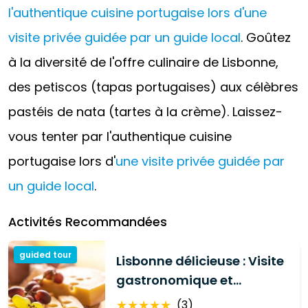
l'authentique cuisine portugaise lors d'une
visite privée guidée par un guide local
. Goûtez
à la diversité de l'offre culinaire de Lisbonne,
des petiscos (tapas portugaises) aux célèbres
pastéis de nata (tartes à la crème). Laissez-
vous tenter par l'authentique cuisine
portugaise lors d'
une visite privée guidée par
un guide local
.
Activités Recommandées
guided tour
Lisbonne délicieuse : Visite
gastronomique et
pédestre (option
★
★
★
★
★
(
3
)