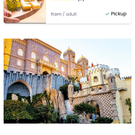
végétalienne disponible)
Pickup
from
/
adult