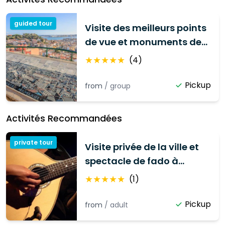
guided tour
Visite des meilleurs points
de vue et monuments de
Lisbonne
★
★
★
★
★
(
4
)
Pickup
from
/
group
Activités Recommandées
private tour
Visite privée de la ville et
spectacle de fado à
Lisbonne
★
★
★
★
★
(
1
)
Pickup
from
/
adult