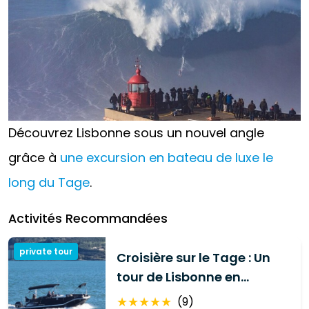
Découvrez Lisbonne sous un nouvel angle
grâce à
une excursion en bateau de luxe le
long du Tage
.
Activités Recommandées
private tour
Croisière sur le Tage : Un
tour de Lisbonne en
bateau de luxe
★
★
★
★
★
(
9
)