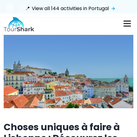
$
📍
View all
144
activities in
Portugal
Choses uniques à faire à