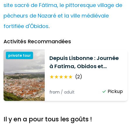
site sacré de Fátima, le pittoresque village de
pêcheurs de Nazaré et la ville médiévale
fortifiée d'Óbidos
.
Activités Recommandées
private tour
Depuis Lisbonne : Journée
à Fatima, Obidos et
Nazare
★
★
★
★
★
(
2
)
Pickup
from
/
adult
Il y en a pour tous les goûts !