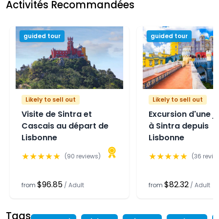
Activités Recommandées
guided tour
guided tour
Likely to sell out
Likely to sell out
Visite de Sintra et
Excursion d'une j
Cascais au départ de
à Sintra depuis
Lisbonne
Lisbonne
★
★
★
★
★
★
★
★
★
★
(
90
reviews)
(
36
revie
$96.85
$82.32
from
/
Adult
from
/
Adult
Tags