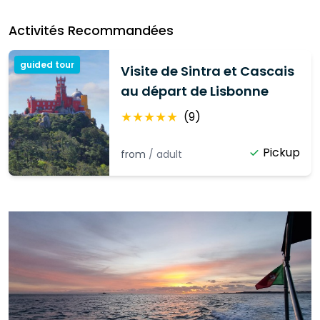
Activités Recommandées
guided tour
Visite de Sintra et Cascais
au départ de Lisbonne
★
★
★
★
★
(
9
)
Pickup
from
/
adult