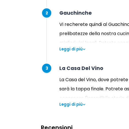
Gauchinche
2
Vi recherete quindi al Guachinc
prelibatezze della nostra cuc
migliori vini locali. Potrete sceg
Leggi di più
griglia.
La Casa Del Vino
3
La Casa del Vino, dove potrete 
sarà la tappa finale. Potrete ass
conoscere l'incredibile storia de
Leggi di più
Recensioni