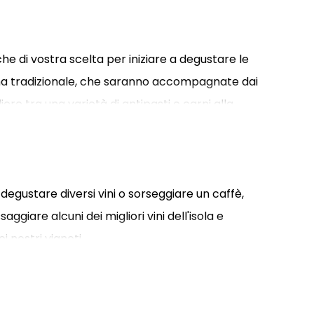
he di vostra scelta per iniziare a degustare le
ina tradizionale, che saranno accompagnate dai
liere tra una varietà di antipasti e carni alla
degustare diversi vini o sorseggiare un caffè,
aggiare alcuni dei migliori vini dell'isola e
i nostri vigneti.