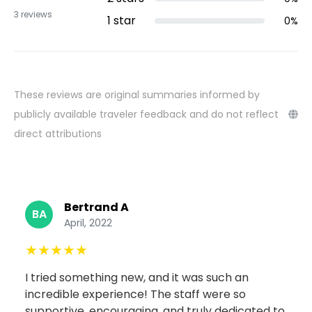
3
reviews
1
star
0
%
These reviews are original summaries informed by
publicly available traveler feedback and do not reflect
direct attributions
Bertrand A
BA
April, 2022
★
★
★
★
★
I tried something new, and it was such an
incredible experience! The staff were so
supportive, encouraging, and truly dedicated to