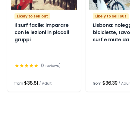
Likely to sell out
Likely to sell out
Il surf facile: imparare
Lisbona: noleggio
con le lezioni in piccoli
biciclette, tavol
gruppi
surf e mute da s
★
★
★
★
★
(
3
reviews)
$38.81
$36.39
from
/
Adult
from
/
Adult