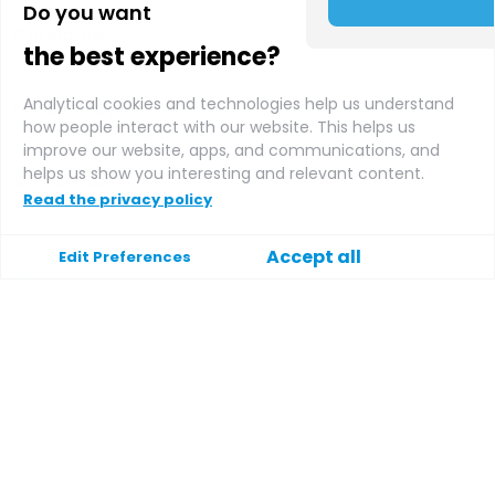
Do you want
Chi siamo
the best experience?
Analytical cookies and technologies help us understand
Supplier login
how people interact with our website. This helps us
improve our website, apps, and communications, and
helps us show you interesting and relevant content.
Affiliate login
Read the privacy policy
Accept all
Edit Preferences
Supporto
Aiuto
Contatto