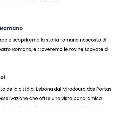
ella ricca storia della città.
o Romano
mpo e scopriremo la storia romana nascosta di
eatro Romano, e troveremo le rovine scavate di
ol
 della città di Lisbona dal Miradouro das Portas
 osservazione che offre una vista panoramica
ul fiume Tago, il luogo ideale per scattare una
are la bellezza della città.