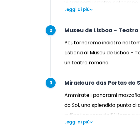
vi trasporti indietro nel tempo n
Leggi di più
Museu de Lisboa - Teatr
2
Poi, torneremo indietro nel te
Lisbona al Museu de Lisboa - T
un teatro romano.
Miradouro das Portas do S
3
Ammirate i panorami mozzafiato
do Sol, uno splendido punto di
sull'antica zona dell'Alfama e s
Leggi di più
foto o semplicemente per ammir