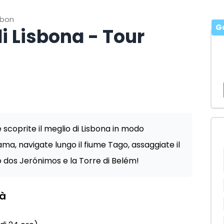
sbon
G
di Lisbona - Tour
 e scoprite il meglio di Lisbona in modo
fama, navigate lungo il fiume Tago, assaggiate il
ro dos Jerónimos e la Torre di Belém!
tà