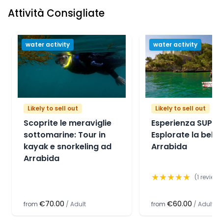
Attività Consigliate
Sado.
Serra do Risco, la Serra de So Lus, la Serra dos
Gaiteiros, la Serra Longa, la Serra de So
Francisco e la Serra stessa.
water activity
water activity
Likely to sell out
Likely to sell out
Scoprite le meraviglie
Esperienza SUP:
sottomarine: Tour in
Esplorate la bell
kayak e snorkeling ad
Arrabida
Arrabida
★
★
★
★
★
(
1
review
€70.00
€60.00
from
/
Adult
from
/
Adult