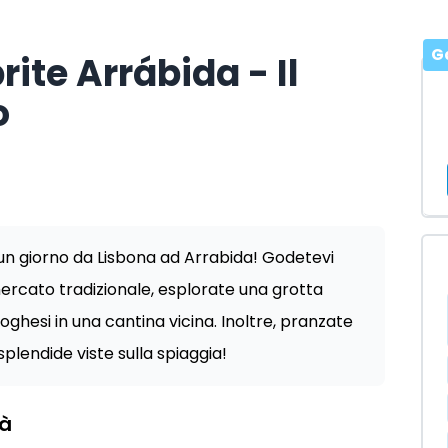
G
ite Arrábida - Il
o
i un giorno da Lisbona ad Arrabida! Godetevi
 mercato tradizionale, esplorate una grotta
oghesi in una cantina vicina. Inoltre, pranzate
splendide viste sulla spiaggia!
tà