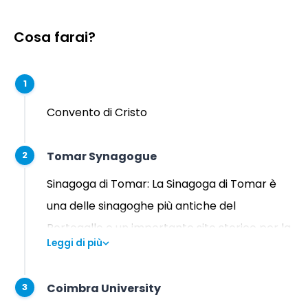
Cosa farai?
1
Convento di Cristo
Tomar Synagogue
2
Sinagoga di Tomar: La Sinagoga di Tomar è
una delle sinagoghe più antiche del
Portogallo e un importante sito storico per la
Leggi di più
comunità ebraica. La sinagoga, costruita nel
XV secolo, è un superbo esempio di
Coimbra University
3
architettura medievale.