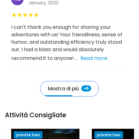
January, 2020
★
★
★
★
★
I can't thank you enough for sharing your
adventures with us! Your friendliness, sense of
humor, and outstanding efficiency truly stood
out. I had a blast and would absolutely
recommend it to anyone! ...
Read more
Mostra di più
+
5
Attività Consigliate
private tour
private tour