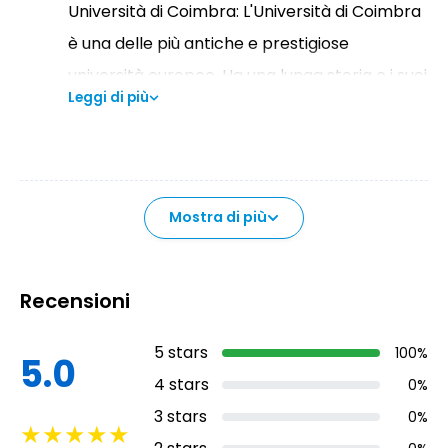
Università di Coimbra: L'Università di Coimbra
è una delle più antiche e prestigiose
università europee. Ha una lunga storia e i suoi
Leggi di più
edifici e la sua biblioteca sono considerati tra i
più notevoli esempi di architettura barocca
del Paese.
Mostra di più
Recensioni
5
stars
100
%
5.0
4
stars
0
%
3
stars
0
%
★
★
★
★
★