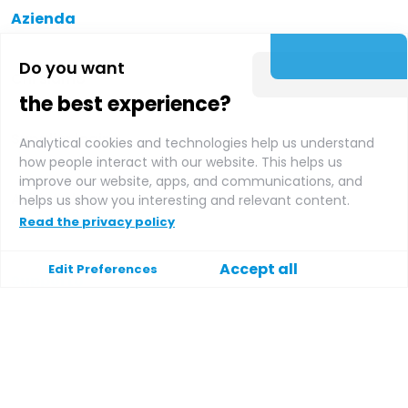
Azienda
Do you want
Chi siamo
the best experience?
Supplier login
Analytical cookies and technologies help us understand
how people interact with our website. This helps us
improve our website, apps, and communications, and
Affiliate login
helps us show you interesting and relevant content.
Read the privacy policy
Accept all
Edit Preferences
Supporto
Aiuto
Contatto