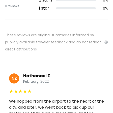
2
stars
0
%
11
reviews
1
star
0
%
These reviews are original summaries informed by
publicly available traveler feedback and do not reflect
direct attributions
Nathanael Z
NZ
February, 2022
★
★
★
★
★
We hopped from the airport to the heart of the
city, and later, we went back to pick up our