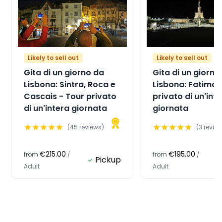
Likely to sell out
Likely to sell out
Gita di un giorno da
Gita di un giorno
Lisbona: Sintra, Roca e
Lisbona: Fatima 
Cascais - Tour privato
privato di un'int
di un'intera giornata
giornata
★
★
★
★
★
★
★
★
★
★
(
45
reviews)
(
3
review
€215.00
€195.00
from
/
from
/
Pickup
Adult
Adult