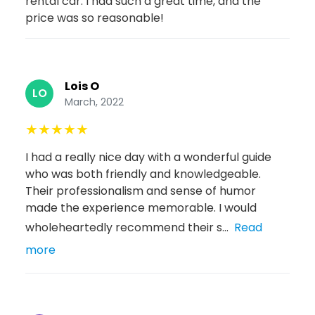
rental car. I had such a great time, and the
price was so reasonable!
Lois O
LO
March, 2022
★
★
★
★
★
I had a really nice day with a wonderful guide
who was both friendly and knowledgeable.
Their professionalism and sense of humor
made the experience memorable. I would
wholeheartedly recommend their s...
Read
more