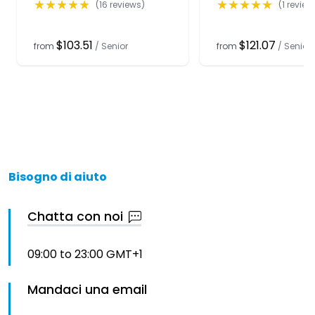
★
★
★
★
★
★
★
★
★
★
(
16
reviews)
(
1
review
$103.51
$121.07
from
/
Senior
from
/
Senior
Bisogno di aiuto
Chatta con noi
09:00 to 23:00 GMT+1
Mandaci una email