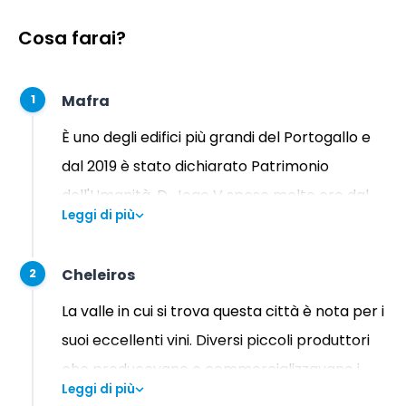
Cosa farai?
Mafra
1
È uno degli edifici più grandi del Portogallo e
dal 2019 è stato dichiarato Patrimonio
dell'Umanità. D. Joao V spese molto oro dal
Leggi di più
Brasile per pagare una promessa. Faremo
una deviazione per vedere la chiesa e
Cheleiros
2
provare una pasticceria locale.
La valle in cui si trova questa città è nota per i
suoi eccellenti vini. Diversi piccoli produttori
che producevano e commercializzavano i
Leggi di più
propri vini non hanno mai avuto successo e i