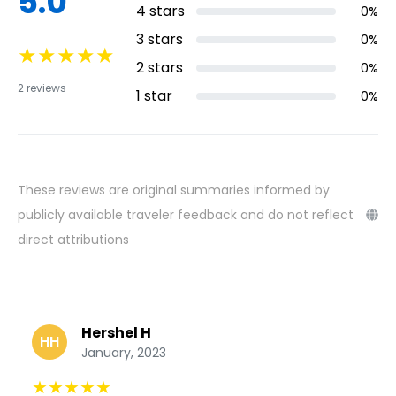
5.0
4
stars
0
%
3
stars
0
%
★
★
★
★
★
2
stars
0
%
2
reviews
1
star
0
%
These reviews are original summaries informed by
publicly available traveler feedback and do not reflect
direct attributions
Hershel H
HH
January, 2023
★
★
★
★
★