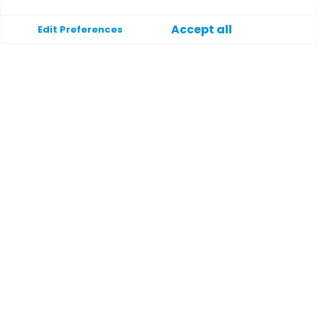
Accept all
Supporto
Edit Preferences
Aiuto
Contatto
Termini e condizioni
Politica sulla privacy
Payment methods