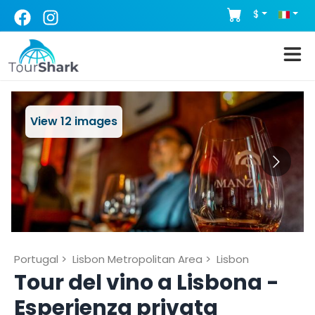
$
View
12
images
Portugal
>
Lisbon Metropolitan Area
>
Lisbon
Tour del vino a Lisbona -
Esperienza privata