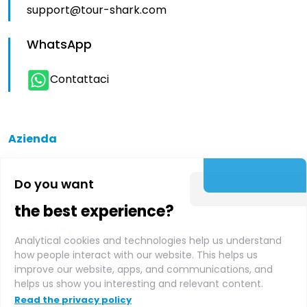
support@tour-shark.com
WhatsApp
Contattaci
Azienda
Do you want
Chi siamo
the best experience?
Supplier login
Analytical cookies and technologies help us understand
how people interact with our website. This helps us
improve our website, apps, and communications, and
Affiliate login
helps us show you interesting and relevant content.
Read the privacy policy