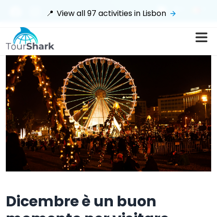
$
📍
View all
97
activities in
Lisbon
Dicembre è un buon