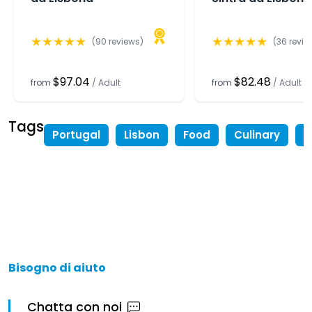
★
★
★
★
★
★
★
★
★
★
(
90
reviews)
(
36
revie
$97.04
$82.48
from
/
Adult
from
/
Adult
Tags
Portugal
Lisbon
Food
Culinary
W
Bisogno di aiuto
Chatta con noi