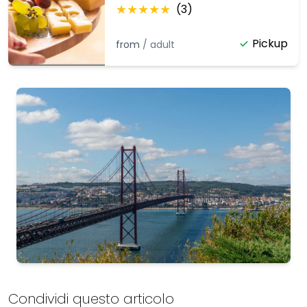
(opzione vegana
★
★
★
★
★
(
3
)
disponibile)
Pickup
from
/
adult
Lisbon
Condividi questo articolo