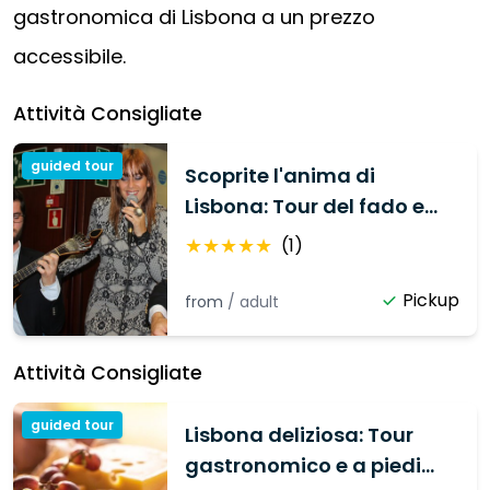
gastronomica di Lisbona a un prezzo
accessibile.
Attività Consigliate
guided tour
Scoprite l'anima di
Lisbona: Tour del fado e
delle tapas
★
★
★
★
★
(
1
)
Pickup
from
/
adult
Attività Consigliate
guided tour
Lisbona deliziosa: Tour
gastronomico e a piedi