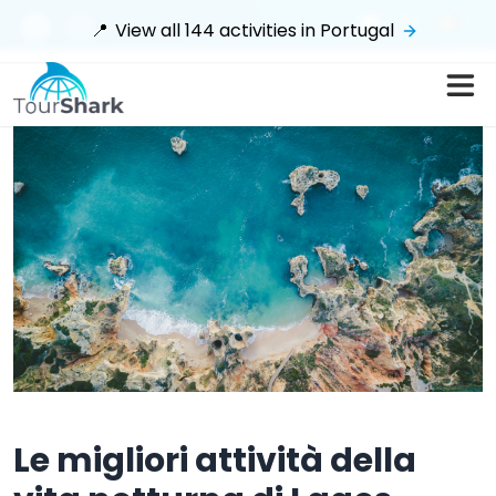
$
📍
View all
144
activities in
Portugal
Le migliori attività della