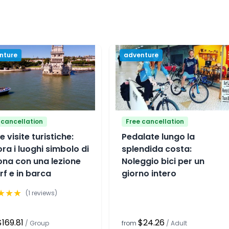
nture
adventure
 cancellation
Free cancellation
e visite turistiche:
Pedalate lungo la
ora i luoghi simbolo di
splendida costa:
ona con una lezione
Noleggio bici per un
urf e in barca
giorno intero
★
★
★
(
1
reviews)
$169.81
$24.26
/
Group
from
/
Adult