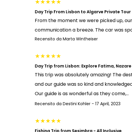
★
★
★
★
★
Day Trip From Lisbon to Algarve Private Tour
From the moment we were picked up, our 
communication a breeze. The car was spot
Recensito da
Marta Wintheiser
★
★
★
★
★
Day Trip from Lisbon: Explore Fatima, Nazar
This trip was absolutely amazing! The des
and our guide was so kind and knowledgeabl
Our guide is as wonderful as they come,...
Recensito da
Destini Kohler
-
17 April, 2023
★
★
★
★
★
Fishing Trip from Sesimbra - All Inclusive