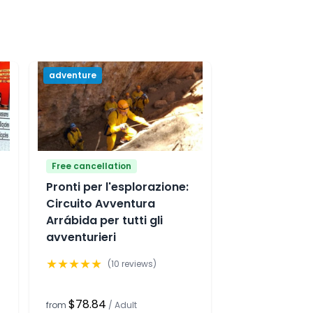
adventure
Free cancellation
Pronti per l'esplorazione:
Circuito Avventura
Arrábida per tutti gli
avventurieri
★
★
★
★
★
(
10
reviews)
$78.84
from
/
Adult