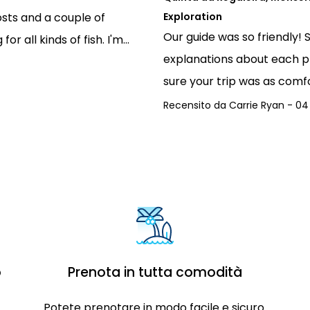
osts and a couple of
Exploration
Our guide was so friendly! 
r all kinds of fish. I'm...
explanations about each p
sure your trip was as comfo
Recensito da
Carrie Ryan
-
04
o
Prenota in tutta comodità
Potete prenotare in modo facile e sicuro.