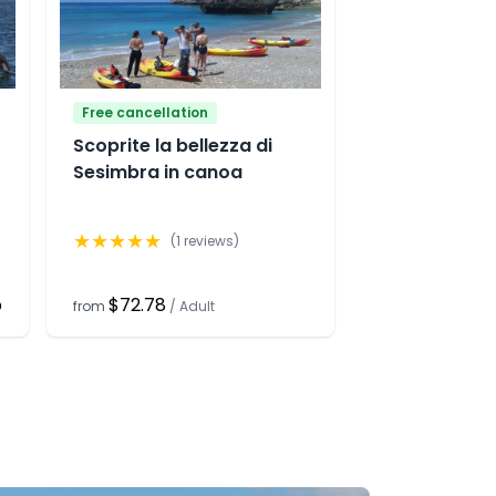
Free cancellation
Scoprite la bellezza di
Sesimbra in canoa
★
★
★
★
★
(
1
reviews)
p
$72.78
from
/
Adult