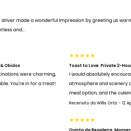
driver made a wonderful impression by greeting us warm
less and...
★
★
★
★
★
e & Obidos
Toast to Love: Private 2-Hou
tinations were charming,
I would absolutely encoura
e. You're in for a treat!
atmosphere and scenery ar
meal option, and the cuisin
Recensito da
Willis Ortiz
-
12 Ap
★
★
★
★
★
Quinta da Regaleira, Monser