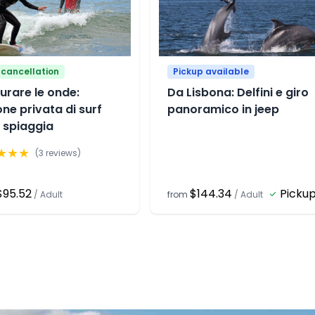
 cancellation
Pickup available
urare le onde:
Da Lisbona: Delfini e giro
one privata di surf
panoramico in jeep
a spiaggia
★
★
★
(
3
reviews)
$95.52
$144.34
Picku
/
Adult
from
/
Adult