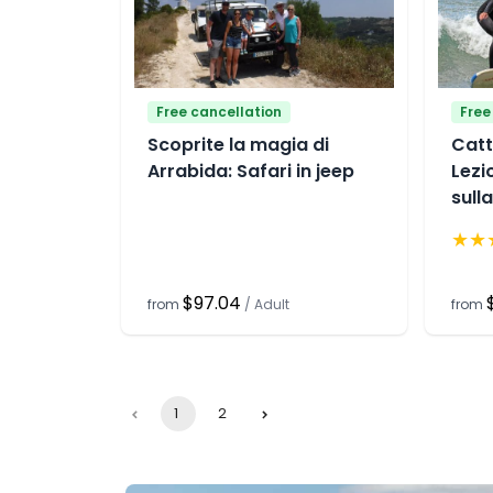
Free cancellation
Free
Scoprite la magia di
Catt
Arrabida: Safari in jeep
Lezi
sull
★
★
$97.04
from
/
Adult
from
1
2