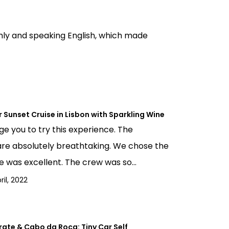
ly and speaking English, which made
r Sunset Cruise in Lisbon with Sparkling Wine
ge you to try this experience. The
e absolutely breathtaking. We chose the
e was excellent. The crew was so...
ril, 2022
rate & Cabo da Roca: Tiny Car Self