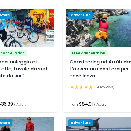
nture
adventure
 cancellation
Free cancellation
ona: noleggio di
Coasteering ad Arrábida:
clette, tavole da surf
L'avventura costiera per
te da surf
eccellenza
★
★
★
★
★
(
4
reviews)
$36.39
$84.91
/
Adult
from
/
Adult
nture
adventure