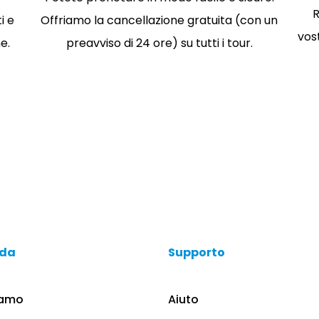
R
i e
Offriamo la cancellazione gratuita (con un
vos
e.
preavviso di 24 ore) su tutti i tour.
nda
Supporto
iamo
Aiuto