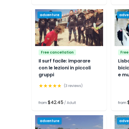
adventure
adve
Free cancellation
Free
Il surf facile: imparare
Lisb
con le lezioni in piccoli
bici
gruppi
e mu
★
★
★
★
★
(
3
reviews)
$42.45
from
/
Adult
from
adventure
adve