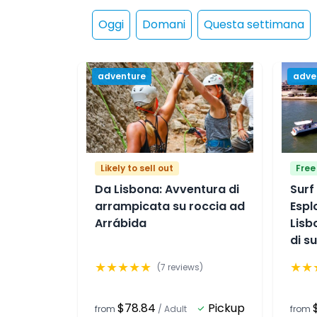
Oggi
Domani
Questa settimana
adventure
adve
Likely to sell out
Free
Da Lisbona: Avventura di
Surf 
arrampicata su roccia ad
Espl
Arrábida
Lisb
di s
★
★
★
★
★
★
★
(
7
reviews)
$78.84
Pickup
from
/
Adult
from