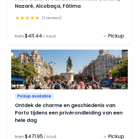
Nazaré, Alcobaça, Fátima
★
★
★
★
★
(
1
reviews)
$411.44
Pickup
from
/
Adult
Pickup available
Ontdek de charme en geschiedenis van
Porto tijdens een privérondleiding van een
hele dag
$471.95
Pickup
from
/
Adult