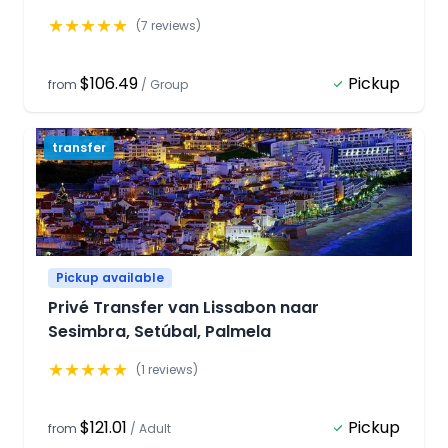
★
★
★
★
★
(
7
reviews)
$106.49
Pickup
from
/
Group
transfer
Pickup available
Privé Transfer van Lissabon naar
Sesimbra, Setúbal, Palmela
★
★
★
★
★
(
1
reviews)
$121.01
Pickup
from
/
Adult