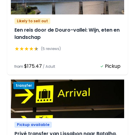
Likely to sell out
Een reis door de Douro-vallei: Wijn, eten en
landschap
★
★
★
★
★
(
5
reviews)
$175.47
Pickup
from
/
Adult
transfer
Pickup available
Privé transfer van Lissabon naar Batalha,