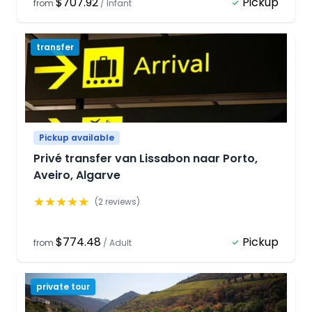
$707.92
Pickup
from
/
Infant
transfer
Pickup available
Privé transfer van Lissabon naar Porto,
Aveiro, Algarve
★
★
★
★
★
(
2
reviews)
$774.48
Pickup
from
/
Adult
private tour