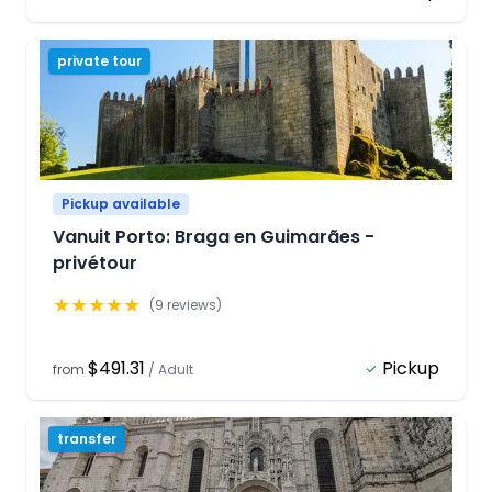
private tour
Pickup available
Vanuit Porto: Braga en Guimarães -
privétour
★
★
★
★
★
(
9
reviews)
$491.31
Pickup
from
/
Adult
transfer