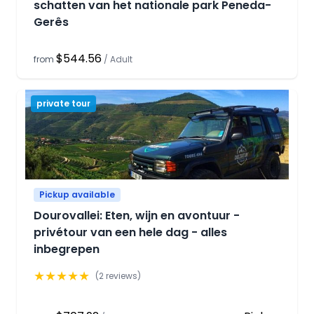
schatten van het nationale park Peneda-
Gerês
$544.56
from
/
Adult
private tour
Pickup available
Dourovallei: Eten, wijn en avontuur -
privétour van een hele dag - alles
inbegrepen
★
★
★
★
★
(
2
reviews)