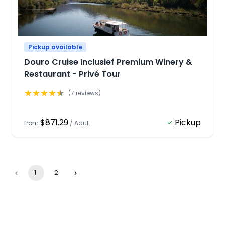
Pickup available
Douro Cruise Inclusief Premium Winery &
Restaurant - Privé Tour
★
★
★
★
★
(
7
reviews)
$871.29
Pickup
from
/
Adult
1
2