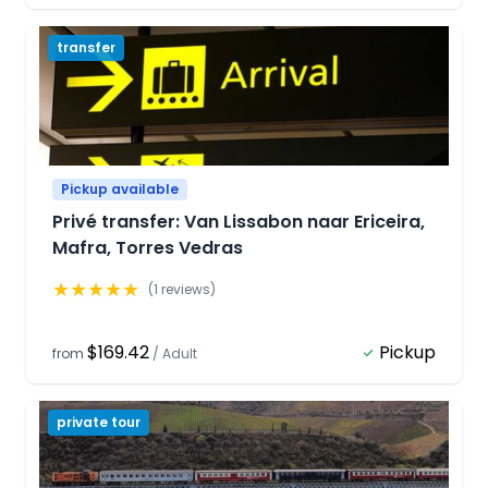
transfer
Pickup available
Privé transfer: Van Lissabon naar Ericeira,
Mafra, Torres Vedras
★
★
★
★
★
(
1
reviews)
$169.42
Pickup
from
/
Adult
private tour