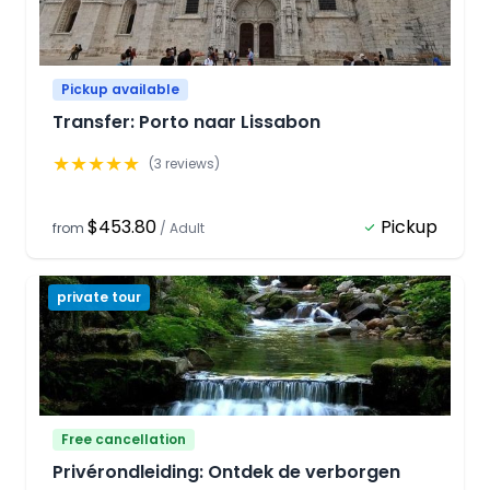
Pickup available
Transfer: Porto naar Lissabon
★
★
★
★
★
(
3
reviews)
$453.80
Pickup
from
/
Adult
private tour
Free cancellation
Privérondleiding: Ontdek de verborgen