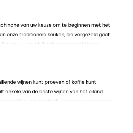
achinche van uw keuze om te beginnen met het
n onze traditionele keuken, die vergezeld gaat
nt kiezen uit verschillende voorgerechten en
illende wijnen kunt proeven of koffie kunt
zult enkele van de beste wijnen van het eiland
 ongelooflijke geschiedenis van onze wijngaarden.