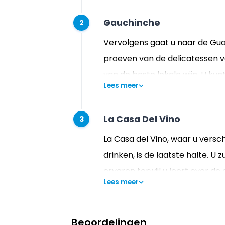
Gauchinche
2
Vervolgens gaat u naar de Gu
proeven van de delicatessen va
van de beste lokale wijn. U ku
Lees meer
gegrild vlees.
La Casa Del Vino
3
La Casa del Vino, waar u versch
drinken, is de laatste halte. U 
ervaren terwijl u leert over de
Lees meer
Beoordelingen