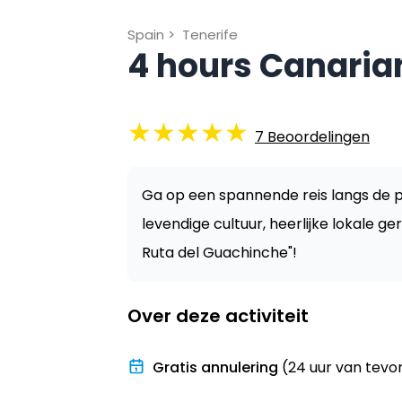
Spain
>
Tenerife
4 hours Canaria
★
★
★
★
★
7
Beoordelingen
Ga op een spannende reis langs de p
levendige cultuur, heerlijke lokale g
Ruta del Guachinche"!
Over deze activiteit
Gratis annulering
(24 uur van tevo