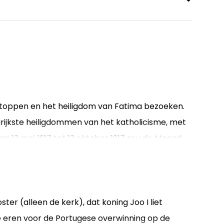
stoppen en het heiligdom van Fatima bezoeken.
grijkste heiligdommen van het katholicisme, met
an 13 mei 1917 tot 13 oktober 1917 zou de Maagd
jn aan drie kinderen, Lucia, Francisco en
er (alleen de kerk), dat koning Joo I liet
eren voor de Portugese overwinning op de