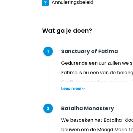
Annuleringsbeleid
Wat ga je doen?
Sanctuary of Fatima
1
Gedurende een uur zullen we 
Fatima is nu een van de belan
6 miljoen bezoekers per jaar. V
Lees meer
Maria elke maand verschenen zi
Jacinta.
Batalha Monastery
2
We bezoeken het Batalha-kloost
bouwen om de Maagd Maria te 