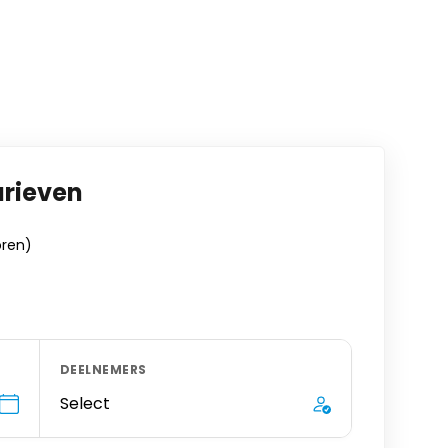
arieven
oren)
DEELNEMERS
Select