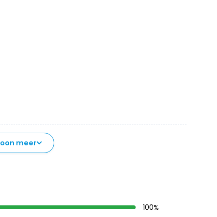
Toon meer
100
%