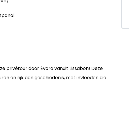
ren)
Espanol
deze privétour door Évora vanuit Lissabon! Deze
en en rijk aan geschiedenis, met invloeden die