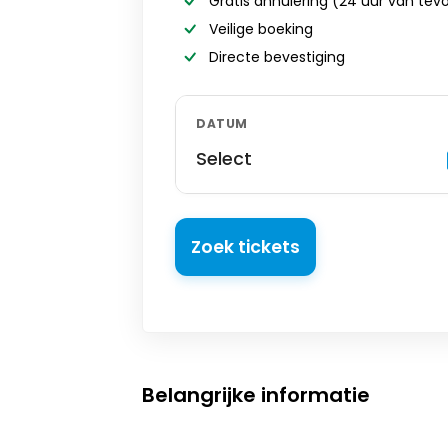
Gratis annulering
(24 uur van tev
Veilige boeking
Directe bevestiging
DATUM
Select
Zoek tickets
Belangrijke informatie