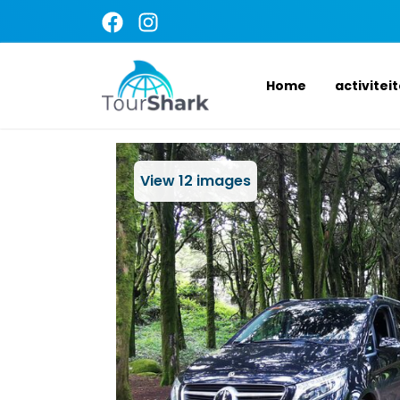
Home
activitei
View
12
images