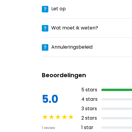
Let op
Wat moet ik weten?
Annuleringsbeleid
Beoordelingen
5
stars
5.0
4
stars
3
stars
★
★
★
★
★
2
stars
1
star
1
review