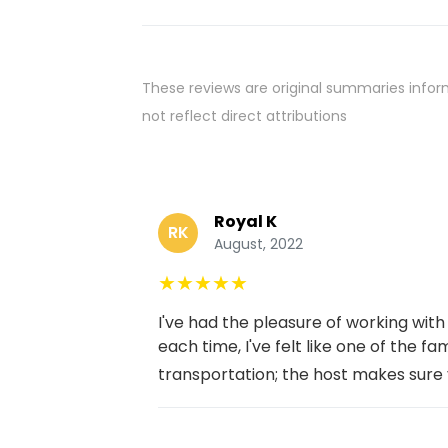
These reviews are original summaries infor
not reflect direct attributions
Royal K
RK
August, 2022
★
★
★
★
★
I've had the pleasure of working wit
each time, I've felt like one of the fa
transportation; the host makes sure y