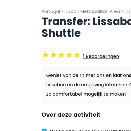
Portugal
>
Lisbon Metropolitan Area
>
Li
Transfer: Lissa
Shuttle
★
★
★
★
★
1
Beoordelingen
Geniet van de rit met ons en laat on
Lissabon en de omgeving laten zien. 
zo comfortabel mogelijk te maken.
Over deze activiteit