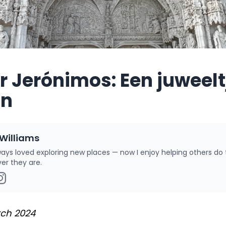
r Jerónimos: Een juweelt
on
 Williams
lways loved exploring new places — now I enjoy helping others do
er they are.
ch 2024