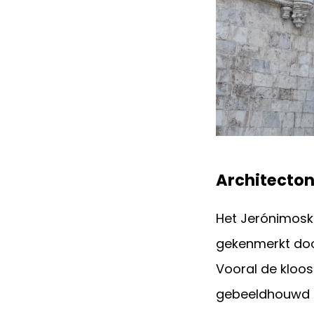
Architecto
Het Jerónimoskl
gekenmerkt doo
Vooral de kloo
gebeeldhouwd 