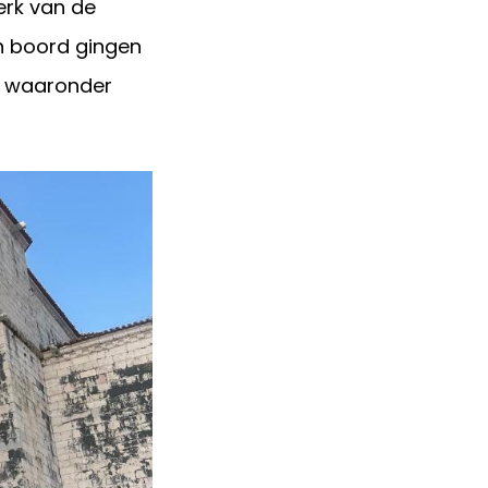
perk van de
n boord gingen
n, waaronder