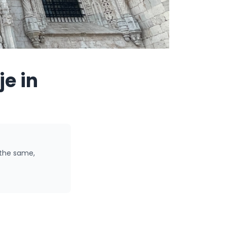
je in
 the same,