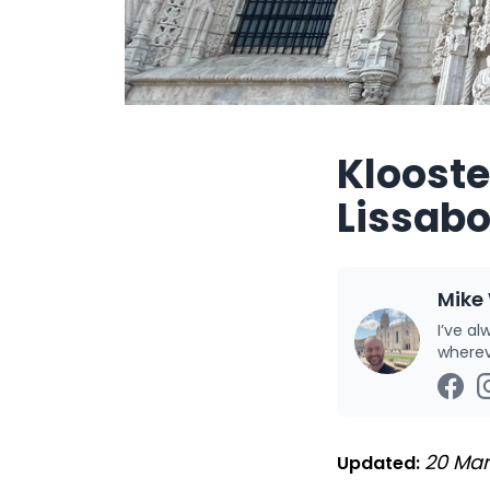
Klooste
Lissab
Mike
I’ve a
wherev
20 Mar
Updated: