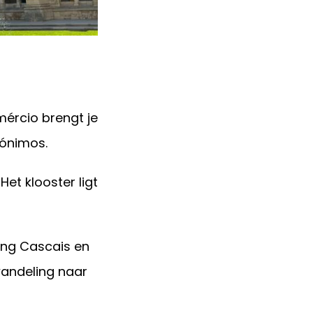
mércio brengt je
rónimos.
Het klooster ligt
ting Cascais en
wandeling naar