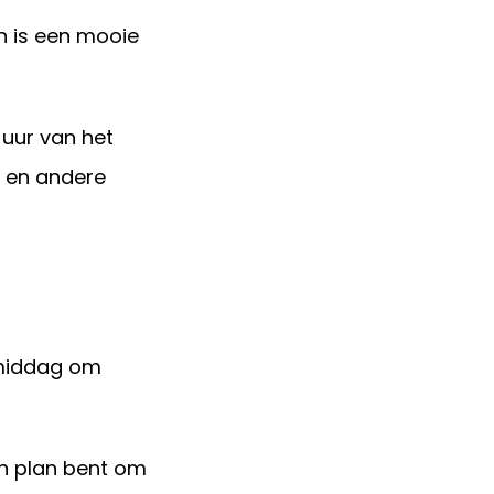
en is een mooie
 uur van het
r en andere
e middag om
an plan bent om