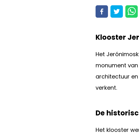
Klooster J
Het Jerónimoskl
monument van he
architectuur en
verkent.
De historis
Het klooster we