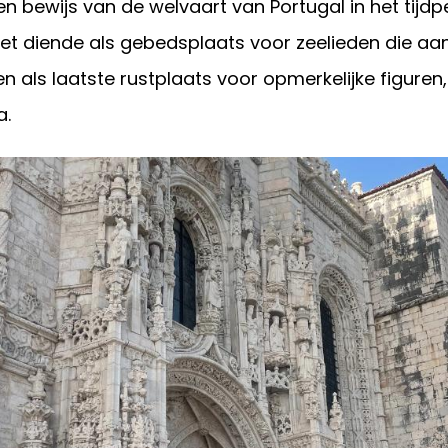
een bewijs van de welvaart van Portugal in het tijd
et diende als gebedsplaats voor zeelieden die aa
en als laatste rustplaats voor opmerkelijke figure
a.