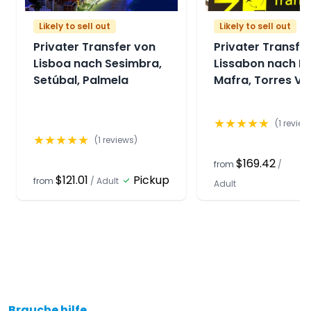
Likely to sell out
Likely to sell out
Privater Transfer von
Privater Transfer
Lisboa nach Sesimbra,
Lissabon nach Eri
Setúbal, Palmela
Mafra, Torres Ve
★
★
★
★
★
(
1
review
★
★
★
★
★
(
1
reviews)
$169.42
from
/
$121.01
Pickup
from
/
Adult
Adult
Brauche hilfe