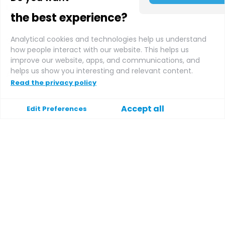
Über uns
the best experience?
Analytical cookies and technologies help us understand
Supplier login
how people interact with our website. This helps us
improve our website, apps, and communications, and
helps us show you interesting and relevant content.
Affiliate login
Read the privacy policy
Accept all
Edit Preferences
Unterstützung
Hilfe
Kontakt
Bedingungen und Konditionen