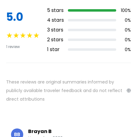
5
stars
100
%
5.0
4
stars
0
%
3
stars
0
%
★
★
★
★
★
2
stars
0
%
1
review
1
star
0
%
These reviews are original summaries informed by
publicly available traveler feedback and do not reflect
direct attributions
Brayan B
BB