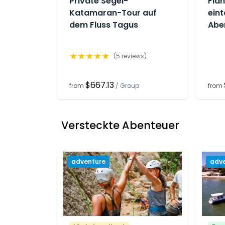
Private Segel-
Flan
Katamaran-Tour auf
eint
dem Fluss Tagus
Abe
★
★
★
★
★
(
5
reviews)
$667.13
from
/
Group
from
Versteckte Abenteuer
adventure
adv