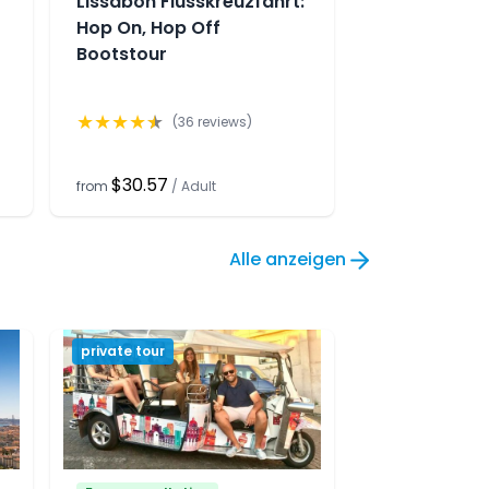
Lissabon Flusskreuzfahrt:
Hop On, Hop Off
Bootstour
★
★
★
★
★
(
36
reviews)
$30.57
from
/
Adult
Alle anzeigen
private tour