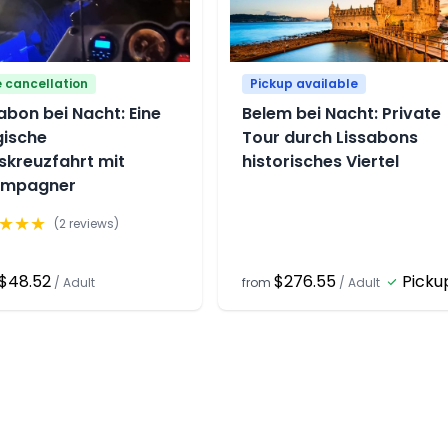
e cancellation
Pickup available
abon bei Nacht: Eine
Belem bei Nacht: Private
ische
Tour durch Lissabons
skreuzfahrt mit
historisches Viertel
mpagner
★
★
★
(
2
reviews)
$48.52
$276.55
Picku
/
Adult
from
/
Adult