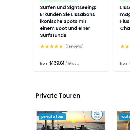
Surfen und Sightseeing:
Liss
Erkunden Sie Lissabons
mag
ikonische Spots mit
Flus
einem Boot und einer
Cha
Surfstunde
★
★
★
★
★
★
★
(
1
reviews)
$169.81
from
/
Group
from
Private Touren
private tour
wate