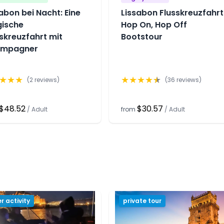
abon bei Nacht: Eine
Lissabon Flusskreuzfahrt
ische
Hop On, Hop Off
skreuzfahrt mit
Bootstour
mpagner
★
★
★
★
★
★
★
★
(
2
reviews)
(
36
reviews)
$48.52
$30.57
/
Adult
from
/
Adult
r activity
private tour