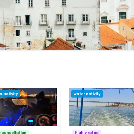
tan Area
anzeigen
r activity
water activity
e cancellation
Highly rated