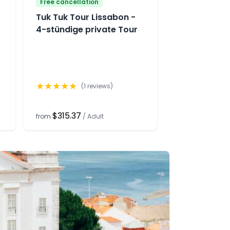
Free cancellation
Tuk Tuk Tour Lissabon -
4-stündige private Tour
★
★
★
★
★
(
1
reviews)
$315.37
from
/
Adult