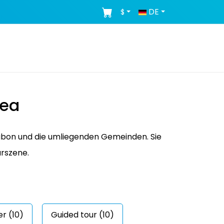
DE
$
rea
sabon und die umliegenden Gemeinden. Sie
urszene.
r (10)
Guided tour (10)