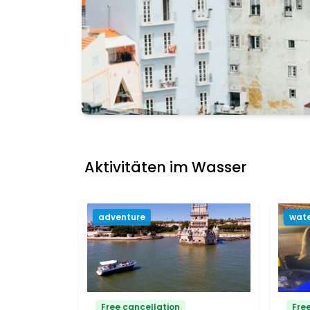
Lisbon Metropoli
Aktivitäten im Wasser
Alle 99 Aktivitäten 
Aktivitäten anzeigen
adventure
wate
Free cancellation
Fre