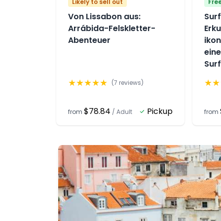
Likely to sell out
Fre
Von Lissabon aus:
Surf
Arrábida-Felskletter-
Erk
Abenteuer
ikon
ein
Sur
★
★
★
★
★
★
★
(
7
reviews)
$78.84
Pickup
from
/
Adult
from