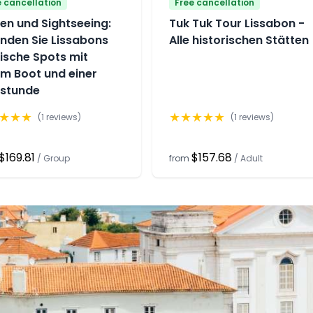
e cancellation
Free cancellation
en und Sightseeing:
Tuk Tuk Tour Lissabon -
unden Sie Lissabons
Alle historischen Stätten
ische Spots mit
em Boot und einer
fstunde
★
★
★
★
★
★
★
★
(
1
reviews)
(
1
reviews)
$169.81
$157.68
/
Group
from
/
Adult