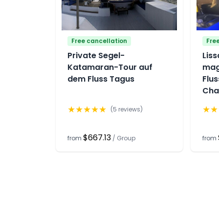
Free cancellation
Fre
Private Segel-
Liss
Katamaran-Tour auf
mag
dem Fluss Tagus
Flus
Cha
★
★
★
★
★
★
★
(
5
reviews)
$667.13
from
/
Group
from