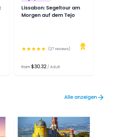
:
Lissabon: Segeltour am
Morgen auf dem Tejo
★
★
★
★
★
(
27
reviews)
$30.32
from
/
Adult
Alle anzeigen