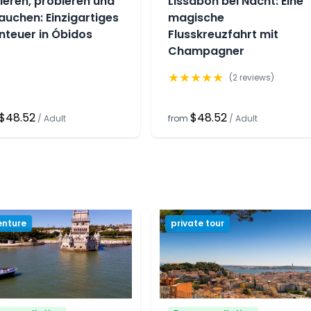
ieren, probieren und
Lissabon bei Nacht: Eine
auchen: Einzigartiges
magische
nteuer in Óbidos
Flusskreuzfahrt mit
Champagner
★
★
★
★
★
(
2
reviews)
$48.52
$48.52
/
Adult
from
/
Adult
enture
private tour