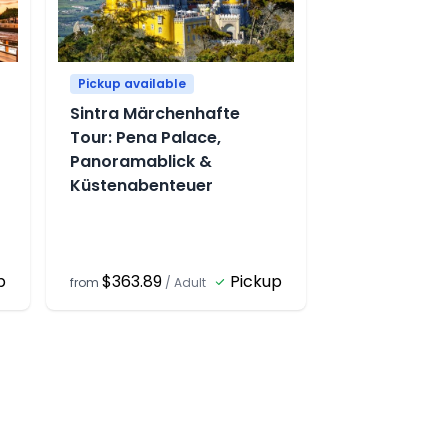
Pickup available
Sintra Märchenhafte
Tour: Pena Palace,
Panoramablick &
Küstenabenteuer
p
$363.89
Pickup
from
/
Adult