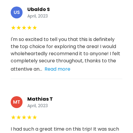
Ubaldo S
US
April, 2023
★
★
★
★
★
I'm so excited to tell you that this is definitely
the top choice for exploring the area! I would
wholeheartedly recommend it to anyone! I felt
completely secure throughout, thanks to the
attentive an...
Read more
Mathias T
MT
April, 2023
★
★
★
★
★
I had such a great time on this trip! It was such