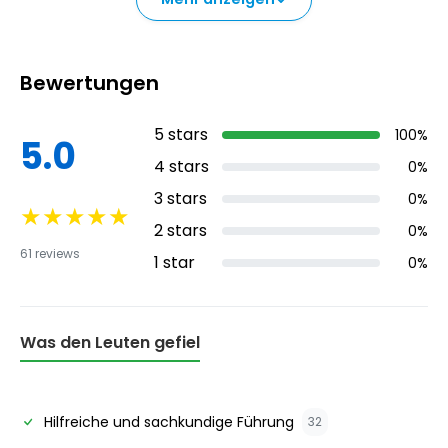
der Region darstellen.
Bewertungen
5
stars
100
%
5.0
4
stars
0
%
3
stars
0
%
★
★
★
★
★
2
stars
0
%
61
reviews
1
star
0
%
Was den Leuten gefiel
Hilfreiche und sachkundige Führung
32