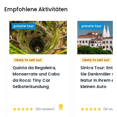
Empfohlene Aktivitäten
private tour
private tour
Likely to sell out
Likely to sell out
Quinta da Regaleira,
Sintra Tour: Ent
Monserrate und Cabo
Sie Denkmäler u
da Roca: Tiny Car
Natur in Ihrem e
Selbsterkundung
kleinen Auto
★
★
★
★
★
★
★
★
★
★
(
93
reviews)
(
81
revie