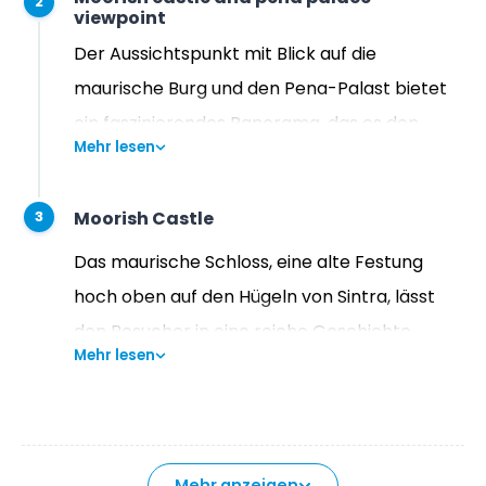
2
von Sintra aus einer erhöhten Perspektive zu
viewpoint
bewundern.
Der Aussichtspunkt mit Blick auf die
maurische Burg und den Pena-Palast bietet
ein faszinierendes Panorama, das es den
Mehr lesen
Besuchern ermöglicht, die majestätischen
Festungsanlagen der Burg und die
Moorish Castle
3
farbenfrohen Türme und Mauern des
berühmten Pena-Palastes vor dem
Das maurische Schloss, eine alte Festung
Hintergrund der üppigen Landschaft von
hoch oben auf den Hügeln von Sintra, lässt
Sintra zu bewundern.
den Besucher in eine reiche Geschichte
Mehr lesen
eintauchen und bietet einen
atemberaubenden Blick auf die umliegende
Landschaft, wobei die zerklüfteten Mauern
und Türme ein Zeugnis des maurischen Erbes
Mehr anzeigen