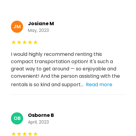
Josiane M
JM
May, 2023
★
★
★
★
★
I would highly recommend renting this
compact transportation option! It's such a
great way to get around — so enjoyable and
convenient! And the person assisting with the
rentals is so kind and support...
Read more
Osborne B
OB
April, 2023
★
★
★
★
★