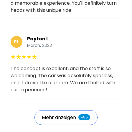
a memorable experience. You'll definitely turn
heads with this unique ride!
Payton L
PL
March, 2023
★
★
★
★
★
The concept is excellent, and the staff is so
welcoming. The car was absolutely spotless,
and it drove like a dream. We are thrilled with
our experience!
Mehr anzeigen
+
55