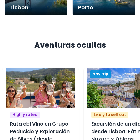
Lisbon
Porto
Aventuras ocultas
day trip
Highly rated
Likely to sell out
Ruta del Vino en Grupo
Excursión de un dí
Reducido y Exploración
desde Lisboa: Fáti
de Silves (desde
Nazare y Obidos