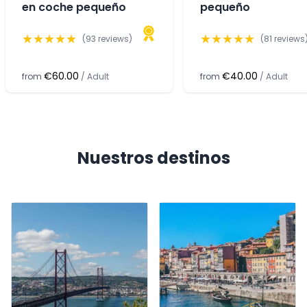
en coche pequeño
pequeño
★
★
★
★
★
★
★
★
★
★
(
93
reviews)
(
81
reviews
€60.00
€40.00
from
/
Adult
from
/
Adult
Nuestros destinos