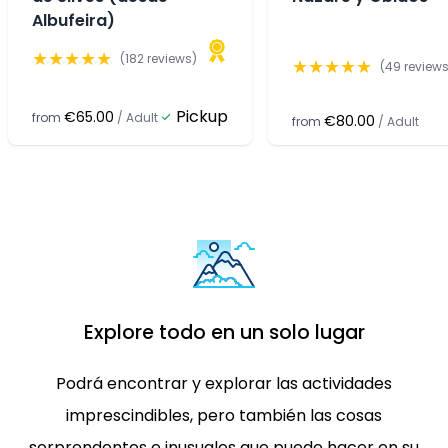
Albufeira)
★
★
★
★
★
(
182
reviews)
★
★
★
★
★
(
49
reviews
Pickup
€65.00
from
/
Adult
€80.00
from
/
Adult
Explore todo en un solo lugar
Podrá encontrar y explorar las actividades
imprescindibles, pero también las cosas
sorprendentes e inusuales que puede hacer en su