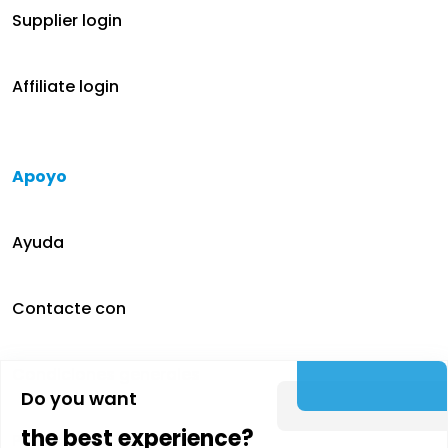
Supplier login
Affiliate login
Apoyo
Ayuda
Contacte con
Condiciones generales
Do you want
the best experience?
Política de privacidad