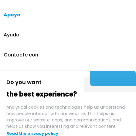
Apoyo
Ayuda
Contacte con
Condiciones generales
Do you want
the best experience?
Política de privacidad
Analytical cookies and technologies help us understand
how people interact with our website. This helps us
improve our website, apps, and communications, and
Payment methods
helps us show you interesting and relevant content.
Read the privacy policy