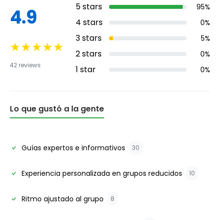
5
stars
95
%
4.9
4
stars
0
%
3
stars
5
%
★
★
★
★
★
2
stars
0
%
42
reviews
1
star
0
%
Lo que gustó a la gente
Guías expertos e informativos
30
Experiencia personalizada en grupos reducidos
10
Ritmo ajustado al grupo
8