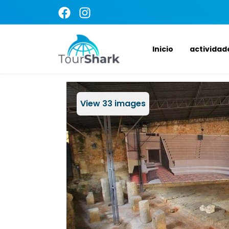
Inicio
actividad
View
33
images