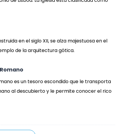
onio de Lisboa. La iglesia está clasificada como
truida en el siglo XII, se alza majestuosa en el
emplo de la arquitectura gótica.
o Romano
omano es un tesoro escondido que le transporta
ano al descubierto y le permite conocer el rico