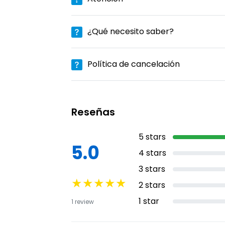
¿Qué necesito saber?
Política de cancelación
Reseñas
5
stars
5.0
4
stars
3
stars
★
★
★
★
★
2
stars
1
star
1
review