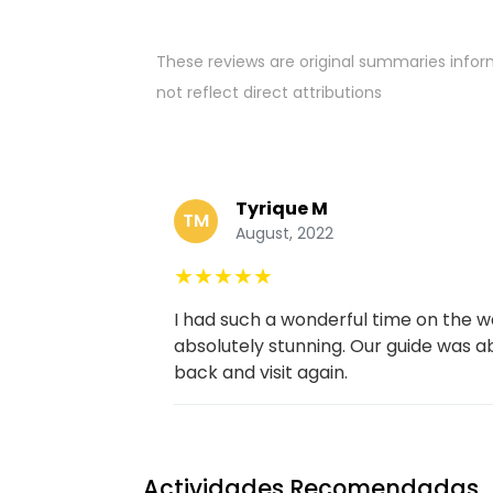
These reviews are original summaries infor
not reflect direct attributions
Tyrique M
TM
August, 2022
★
★
★
★
★
I had such a wonderful time on the w
absolutely stunning. Our guide was a
back and visit again.
Actividades Recomendadas