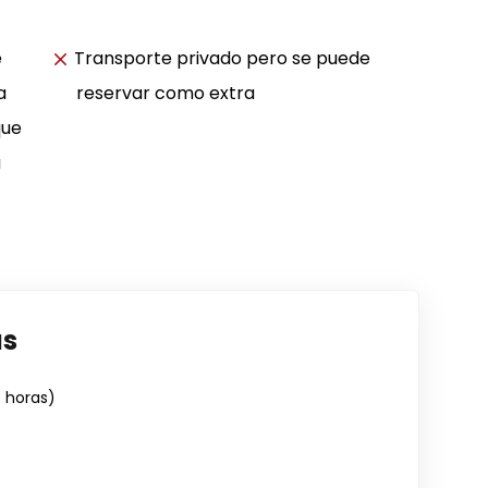
e
Transporte privado pero se puede
a
reservar como extra
que
a
as
4 horas)