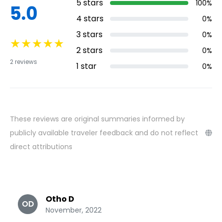
5
stars
100
%
5.0
4
stars
0
%
3
stars
0
%
★
★
★
★
★
2
stars
0
%
2
reviews
1
star
0
%
These reviews are original summaries informed by
publicly available traveler feedback and do not reflect
direct attributions
Otho D
OD
November, 2022