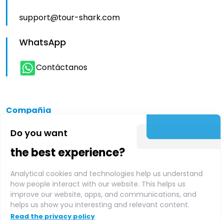
support@tour-shark.com
WhatsApp
Contáctanos
Compañia
Do you want
Quienes somos
the best experience?
Analytical cookies and technologies help us understand
Supplier login
how people interact with our website. This helps us
improve our website, apps, and communications, and
helps us show you interesting and relevant content.
Affiliate login
Read the privacy policy