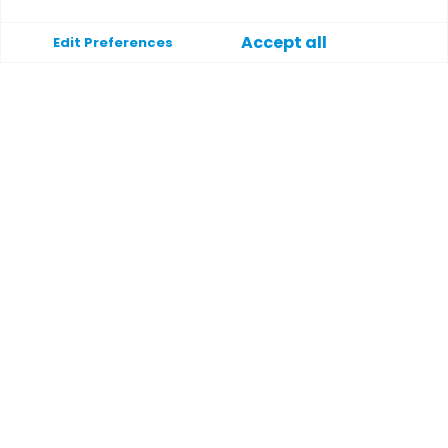
Accept all
Edit Preferences
Apoyo
Ayuda
Contacte con
Condiciones generales
Política de privacidad
Payment methods