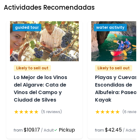
Actividades Recomendadas
guided tour
water activity
Likely to sell out
Likely to sell out
Lo Mejor de los Vinos
Playas y Cuevas
del Algarve: Cata de
Escondidas de
Vinos del Campo y
Albufeira: Paseo 
Ciudad de Silves
Kayak
★
★
★
★
★
★
★
★
★
★
(
5
reviews)
(
6
review
$109.17
Pickup
$42.45
from
/
Adult
from
/
Adult