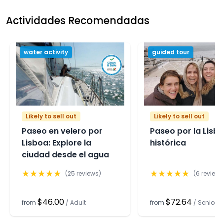
Actividades Recomendadas
water activity
guided tour
Likely to sell out
Likely to sell out
Paseo en velero por
Paseo por la Lis
Lisboa: Explore la
histórica
ciudad desde el agua
★
★
★
★
★
★
★
★
★
★
(
25
reviews)
(
6
review
$46.00
$72.64
from
/
Adult
from
/
Senior