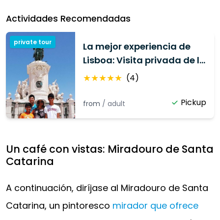
Actividades Recomendadas
private tour
La mejor experiencia de
Lisboa: Visita privada de la
ciudad
★
★
★
★
★
(
4
)
Pickup
from
/
adult
Un café con vistas: Miradouro de Santa
Catarina
A continuación, diríjase al Miradouro de Santa
Catarina, un pintoresco
mirador que ofrece