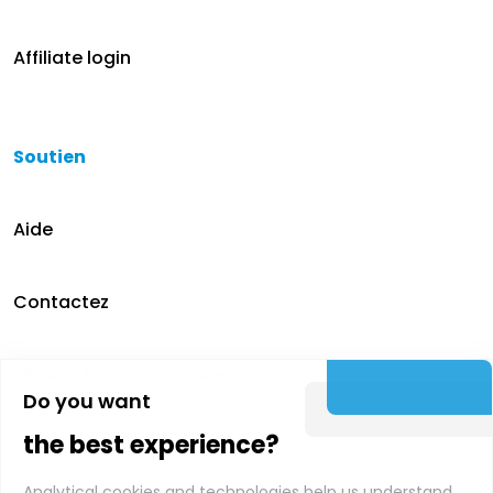
Affiliate login
Soutien
Aide
Contactez
Modalités et conditions
Do you want
the best experience?
Politique de confidentialité
Analytical cookies and technologies help us understand