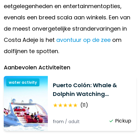
eetgelegenheden en entertainmentopties,
evenals een breed scala aan winkels. Een van
de meest onvergetelijke strandervaringen in
Costa Adeje is het
avontuur op de zee
om
dolfijnen te spotten.
Aanbevolen Activiteiten
water activity
Puerto Colón: Whale &
Dolphin Watching
Experience
★
★
★
★
★
(
11
)
Pickup
from
/
adult