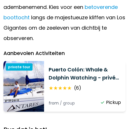
adembenemend. Kies voor een
betoverende
boottocht
langs de majestueuze kliffen van Los
Gigantes om de zeeleven van dichtbij te
observeren.
Aanbevolen Activiteiten
private tour
Puerto Colón: Whale &
Dolphin Watching - privé
groepservaring op jacht
★
★
★
★
★
(
6
)
Pickup
from
/
group