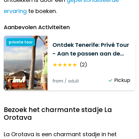
ervaring
te boeken.
Aanbevolen Activiteiten
private tour
Ontdek Tenerife: Privé Tour
- Aan te passen aan de
wensen van uw groep
★
★
★
★
★
(
2
)
Pickup
from
/
adult
Bezoek het charmante stadje La
Orotava
La Orotava is een charmant stadje in het