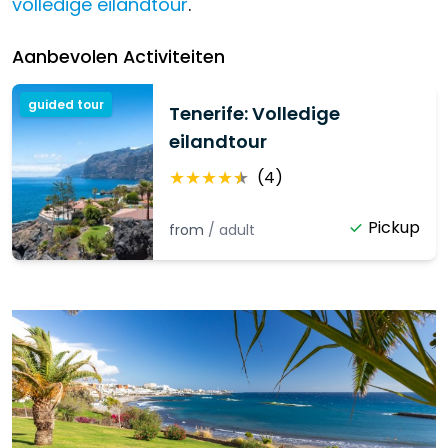
volledige eilandtour
.
Aanbevolen Activiteiten
guided tour
Tenerife: Volledige
eilandtour
★
★
★
★
★
(
4
)
Pickup
from
/
adult