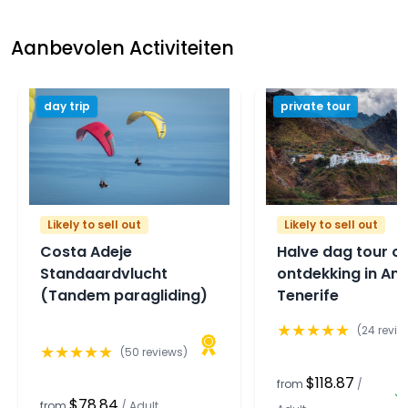
Aanbevolen Activiteiten
day trip
private tour
Likely to sell out
Likely to sell out
Costa Adeje
Halve dag tour o
Standaardvlucht
ontdekking in An
(Tandem paragliding)
Tenerife
★
★
★
★
★
(
24
revie
★
★
★
★
★
(
50
reviews)
$118.87
from
/
$78.84
from
/
Adult