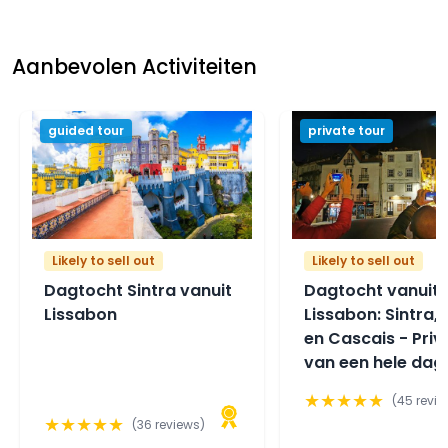
Aanbevolen Activiteiten
guided tour
private tour
Likely to sell out
Likely to sell out
Dagtocht Sintra vanuit
Dagtocht vanuit
Lissabon
Lissabon: Sintra,
en Cascais - Priv
van een hele dag
★
★
★
★
★
(
45
revie
★
★
★
★
★
(
36
reviews)