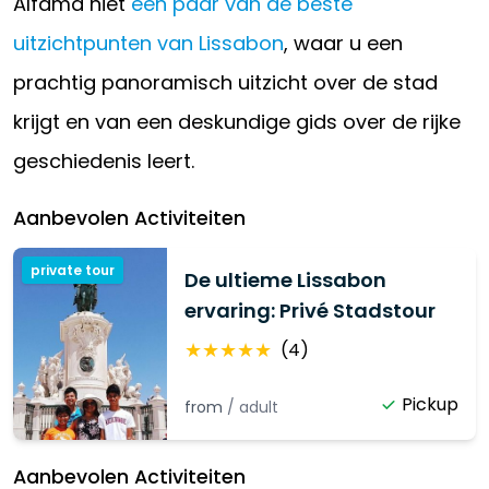
Alfama niet
een paar van de beste
uitzichtpunten van Lissabon
, waar u een
prachtig panoramisch uitzicht over de stad
krijgt en van een deskundige gids over de rijke
geschiedenis leert.
Aanbevolen Activiteiten
private tour
De ultieme Lissabon
ervaring: Privé Stadstour
★
★
★
★
★
(
4
)
Pickup
from
/
adult
Aanbevolen Activiteiten