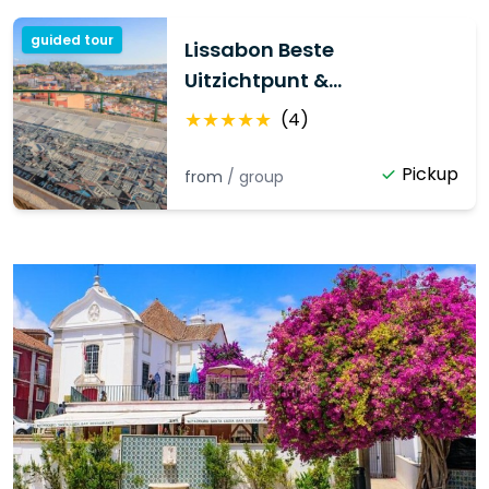
guided tour
Lissabon Beste
Uitzichtpunt &
Monumenten Tour
★
★
★
★
★
(
4
)
Pickup
from
/
group