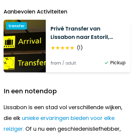
Aanbevolen Activiteiten
transfer
Privé Transfer van
Lissabon naar Estoril,
Cascais, Sintra, Costa da
★
★
★
★
★
(
1
)
Caparica
Pickup
from
/
adult
In een notendop
Lissabon is een stad vol verschillende wijken,
die elk
unieke ervaringen bieden voor elke
reiziger.
Of u nu een geschiedenisliefhebber,