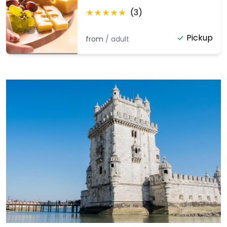
(Veganistische optie
★
★
★
★
★
(
3
)
beschikbaar)
Pickup
from
/
adult