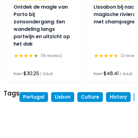
Ontdek de magie van
Lissabon bij nacht
Porto bij
magische riviercr
zonsondergang: Een
met champagne
wandeling langs
portwijn en uitzicht op
het dak
★
★
★
★
★
★
★
★
★
★
(
16
reviews)
(
2
review
$30.25
$48.41
from
/
Adult
from
/
Adult
Tags
Portugal
Lisbon
Culture
History